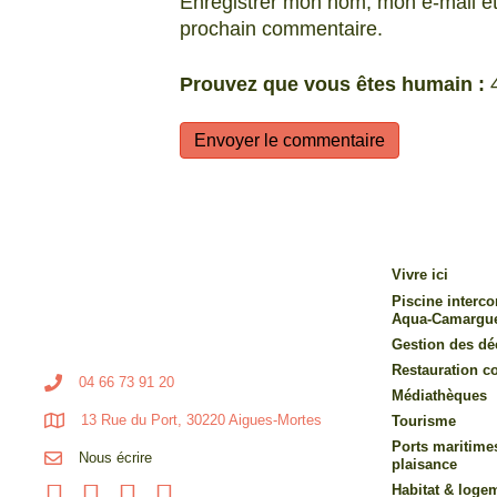
Enregistrer mon nom, mon e-mail et
prochain commentaire.
Prouvez que vous êtes humain :
Vivre ici
Piscine inter
Aqua-Camargu
Gestion des dé
Restauration co
04 66 73 91 20
Médiathèques
13 Rue du Port, 30220 Aigues-Mortes
Tourisme
Ports maritime
Nous écrire
plaisance
Habitat & loge