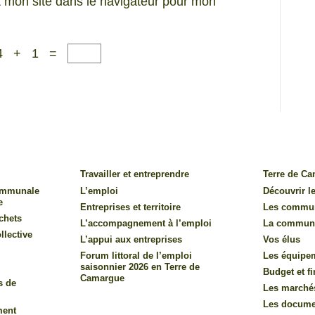
 mon site dans le navigateur pour mon
4 + 1 =
Travailler et entreprendre
Terre de C
communale
L’emploi
Découvrir le
e
Entreprises et territoire
Les commu
chets
L’accompagnement à l’emploi
La commun
llective
L’appui aux entreprises
Vos élus
Forum littoral de l’emploi
Les équipe
saisonnier 2026 en Terre de
Budget et f
Camargue
s de
Les marché
Les documen
ment