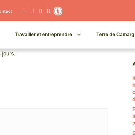
ontact
Contraste élevé
Travailler et entreprendre
Terre de Camar
Q
 jours.
A
.
I
c
d
R
i
2
S