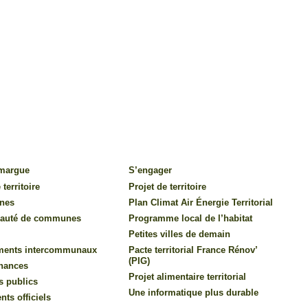
amargue
S’engager
 territoire
Projet de territoire
nes
Plan Climat Air Énergie Territorial
auté de communes
Programme local de l’habitat
Petites villes de demain
ments intercommunaux
Pacte territorial France Rénov’
(PIG)
inances
Projet alimentaire territorial
s publics
Une informatique plus durable
ts officiels