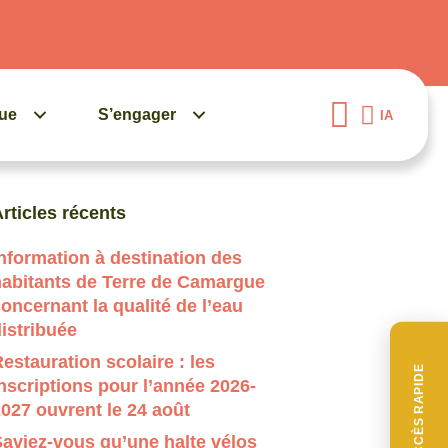
gue
S’engager
IA
uand les résultats de l'auto-complétion sont disponibles, 
rticles récents
nformation à destination des
habitants de Terre de Camargue
oncernant la qualité de l’eau
istribuée
estauration scolaire : les
ACCÈS RAPIDE
nscriptions pour l’année 2026-
027 ouvrent le 24 août
aviez-vous qu’une halte vélos