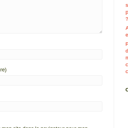
p
e
P
d
m
c
re)