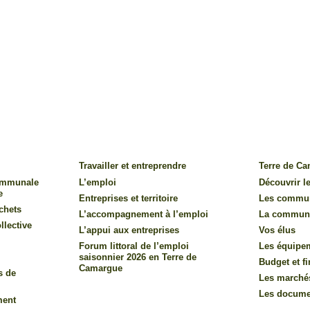
Travailler et entreprendre
Terre de C
communale
L’emploi
Découvrir le
e
Entreprises et territoire
Les commu
chets
L’accompagnement à l’emploi
La commun
llective
L’appui aux entreprises
Vos élus
Forum littoral de l’emploi
Les équipe
saisonnier 2026 en Terre de
Budget et f
Camargue
s de
Les marché
Les documen
ment