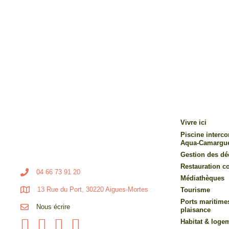
Vivre ici
Piscine inter
Aqua-Camargu
Gestion des dé
Restauration co
04 66 73 91 20
Médiathèques
13 Rue du Port, 30220 Aigues-Mortes
Tourisme
Ports maritime
Nous écrire
plaisance
Habitat & loge