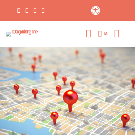
Contraste élevé
IA