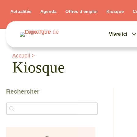
Actualités
Agenda
Offres d’emploi
Kiosque
C
Vivre ici
Accueil
>
Kiosque
Rechercher
Rechercher
Rechercher
kiosque categorie