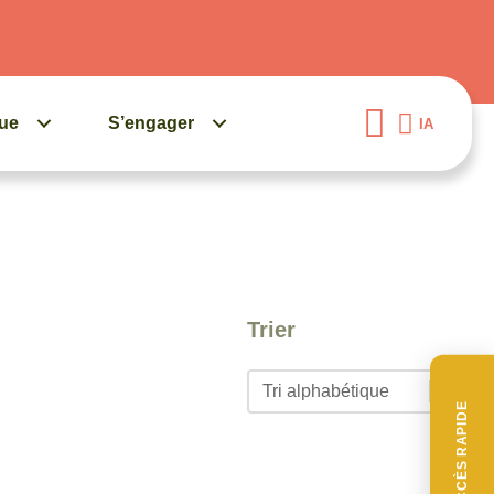
gue
S’engager
IA
Trier
Trier
Trier
ACCÈS RAPIDE