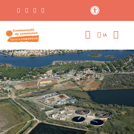
Contraste élevé
IA