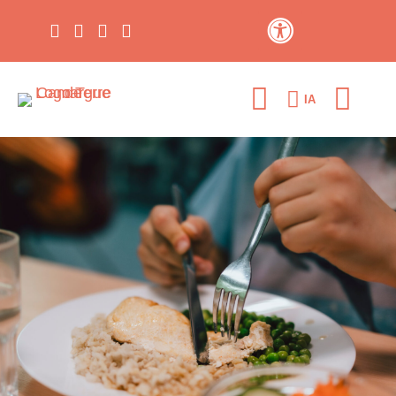
Contraste élevé
IA