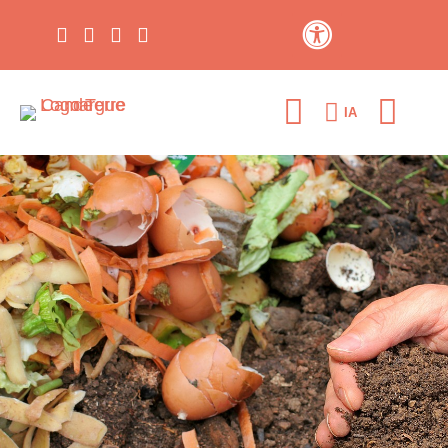
Contraste élevé
IA