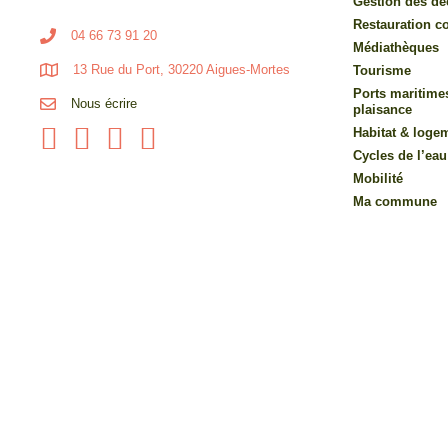
Gestion des dé
Restauration co
04 66 73 91 20
Médiathèques
13 Rue du Port, 30220 Aigues-Mortes
Tourisme
Ports maritime
Nous écrire
plaisance
Habitat & loge
Cycles de l’eau
Mobilité
Ma commune