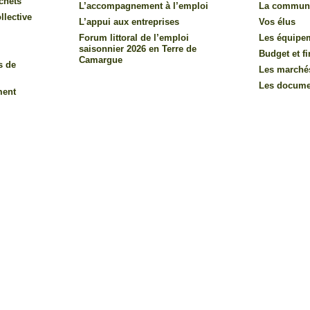
chets
L’accompagnement à l’emploi
La commun
llective
L’appui aux entreprises
Vos élus
Forum littoral de l’emploi
Les équipe
saisonnier 2026 en Terre de
Budget et f
Camargue
s de
Les marché
Les documen
ment