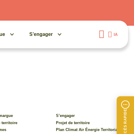
gue
S’engager
IA
ACCÈS RAPIDE
amargue
S’engager
 territoire
Projet de territoire
nes
Plan Climat Air Énergie Territorial