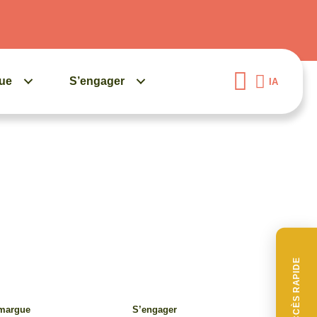
gue
S’engager
IA
ACCÈS RAPIDE
amargue
S’engager