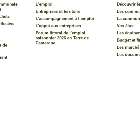
communale
L’emploi
Découvrir le
e
Entreprises et territoire
Les commu
chets
L’accompagnement à l’emploi
La commun
llective
L’appui aux entreprises
Vos élus
Forum littoral de l’emploi
Les équipe
saisonnier 2026 en Terre de
Budget et f
Camargue
s de
Les marché
Les documen
ment