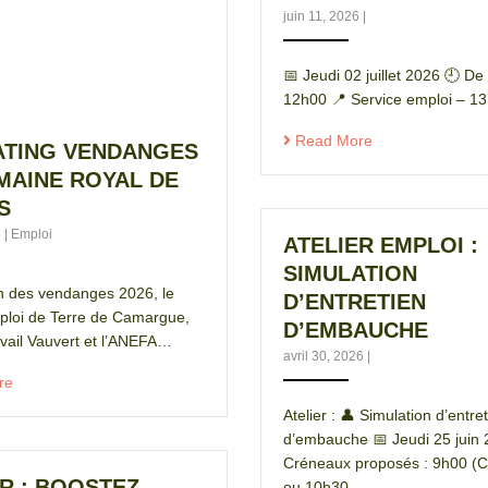
juin 11, 2026
|
📅 Jeudi 02 juillet 2026 🕘 D
12h00 📍 Service emploi – 1
Read More
ATING VENDANGES
MAINE ROYAL DE
S
6
|
Emploi
ATELIER EMPLOI :
SIMULATION
on des vendanges 2026, le
D’ENTRETIEN
ploi de Terre de Camargue,
D’EMBAUCHE
vail Vauvert et l’ANEFA…
avril 30, 2026
|
re
Atelier : 👤 Simulation d’entre
d’embauche 📅 Jeudi 25 juin
Créneaux proposés : 9h00 
R : BOOSTEZ
ou 10h30…