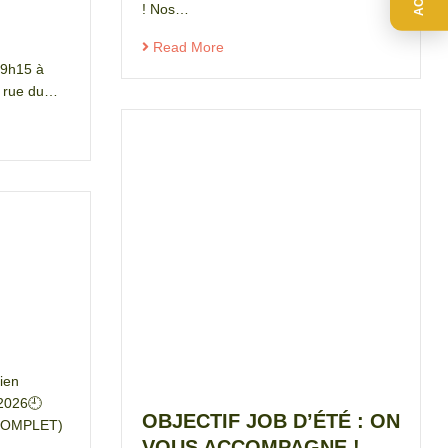
! Nos…
Read More
e 9h15 à
3 rue du…
tien
 2026🕘
OBJECTIF JOB D’ÉTÉ : ON
(COMPLET)
VOUS ACCOMPAGNE !