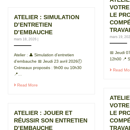
VOTRE 
LE PRO
ATELIER : SIMULATION
COMPÉ
D’ENTRETIEN
TRAVAI
D’EMBAUCHE
mars 19, 20
mars 18, 2026
|
📅 Jeudi 0
Atelier : 👤 Simulation d’entretien
12h00 📍 S
d’embauche 📅 Jeudi 23 avril 2026🕘
Créneaux proposés : 9h00 ou 10h30
Read Mo
📍…
Read More
ATELIE
VOTRE 
ATELIER : JOUER ET
LE PRO
RÉUSSIR SON ENTRETIEN
COMPÉ
D’EMBAUCHE
TRAVAI