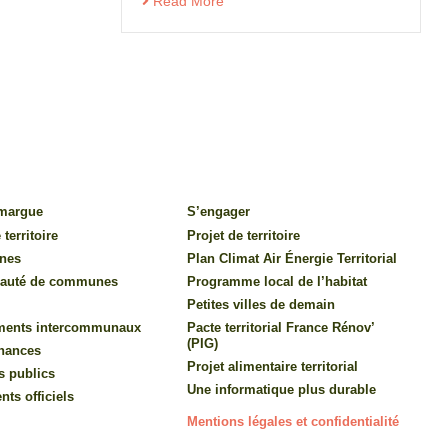
Read More
amargue
S’engager
 territoire
Projet de territoire
nes
Plan Climat Air Énergie Territorial
auté de communes
Programme local de l’habitat
Petites villes de demain
ments intercommunaux
Pacte territorial France Rénov’
(PIG)
inances
Projet alimentaire territorial
s publics
Une informatique plus durable
ts officiels
Mentions légales et confidentialité