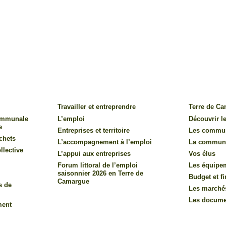
Travailler et entreprendre
Terre de C
communale
L’emploi
Découvrir le
e
Entreprises et territoire
Les commu
chets
L’accompagnement à l’emploi
La commun
llective
L’appui aux entreprises
Vos élus
Forum littoral de l’emploi
Les équipe
saisonnier 2026 en Terre de
Budget et f
Camargue
s de
Les marché
Les documen
ment