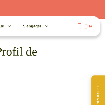
gue
S’engager
IA
Profil de
ACCÈS RAPIDE