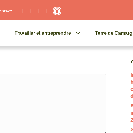
ontact
Contraste élevé
Travailler et entreprendre
Terre de Camar
Q
A
I
c
d
R
i
2
S