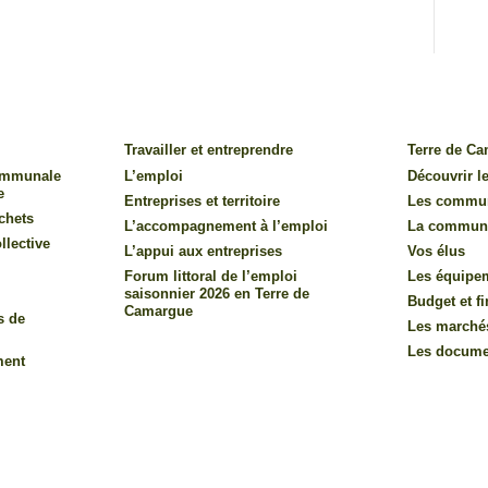
Travailler et entreprendre
Terre de C
communale
L’emploi
Découvrir le
e
Entreprises et territoire
Les commu
chets
L’accompagnement à l’emploi
La commun
llective
L’appui aux entreprises
Vos élus
Forum littoral de l’emploi
Les équipe
saisonnier 2026 en Terre de
Budget et f
Camargue
s de
Les marché
Les documen
ment