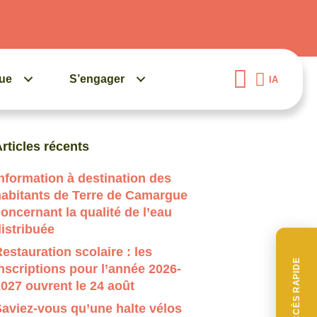
gue
S’engager
IA
uand les résultats de l'auto-complétion sont disponibles, 
rticles récents
nformation à destination des
habitants de Terre de Camargue
oncernant la qualité de l’eau
istribuée
estauration scolaire : les
ACCÈS RAPIDE
nscriptions pour l’année 2026-
027 ouvrent le 24 août
aviez-vous qu’une halte vélos