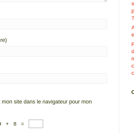
p
e
re)
P
d
m
c
 mon site dans le navigateur pour mon
9 + 8 =