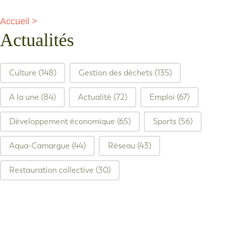
Accueil
>
Actualités
filtre articles
Culture
(148)
Gestion des déchets
(135)
A la une
(84)
Actualité
(72)
Emploi
(67)
Développement économique
(65)
Sports
(56)
Aqua-Camargue
(44)
Réseau
(43)
Restauration collective
(30)