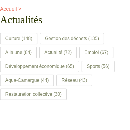
Accueil
>
Actualités
filtre articles
Culture
(148)
Gestion des déchets
(135)
A la une
(84)
Actualité
(72)
Emploi
(67)
Développement économique
(65)
Sports
(56)
Aqua-Camargue
(44)
Réseau
(43)
Restauration collective
(30)