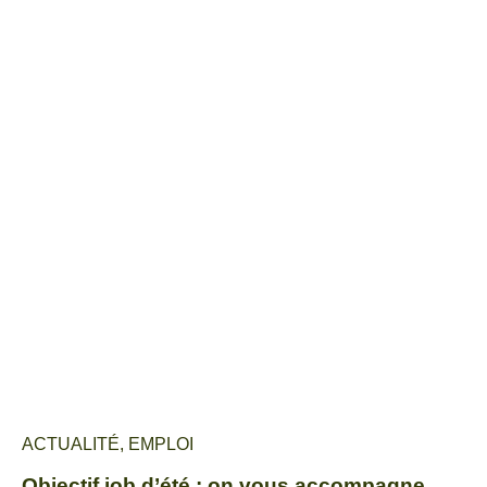
ACTUALITÉ
,
EMPLOI
Objectif job d’été : on vous accompagne