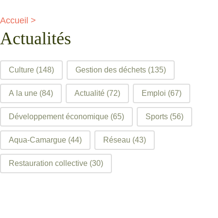
Accueil
>
Actualités
filtre articles
Culture
(148)
Gestion des déchets
(135)
A la une
(84)
Actualité
(72)
Emploi
(67)
Développement économique
(65)
Sports
(56)
Aqua-Camargue
(44)
Réseau
(43)
Restauration collective
(30)