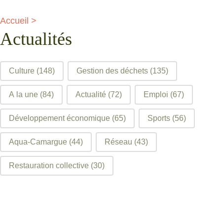
Accueil
>
Actualités
filtre articles
Culture
(148)
Gestion des déchets
(135)
A la une
(84)
Actualité
(72)
Emploi
(67)
Développement économique
(65)
Sports
(56)
Aqua-Camargue
(44)
Réseau
(43)
Restauration collective
(30)