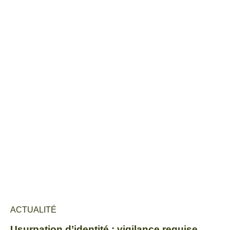
ACTUALITÉ
Usurpation d’identité : vigilance requise