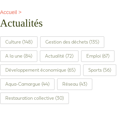
Accueil
>
Actualités
filtre articles
Culture
(148)
Gestion des déchets
(135)
A la une
(84)
Actualité
(72)
Emploi
(67)
Développement économique
(65)
Sports
(56)
Aqua-Camargue
(44)
Réseau
(43)
Restauration collective
(30)