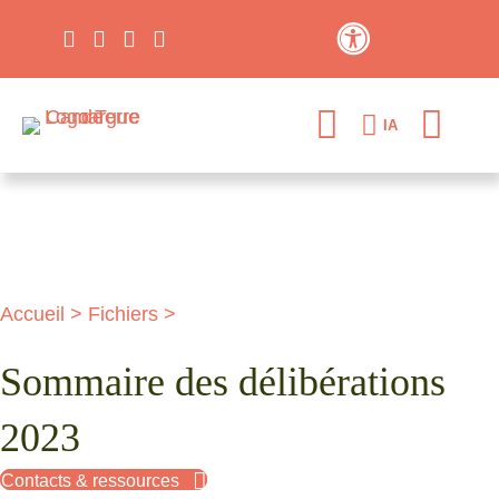
Contraste élevé
IA
Accueil
>
Fichiers
>
Sommaire des délibérations
2023
Contacts & ressources