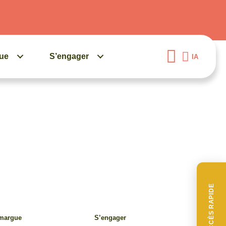
gue
S’engager
IA
ACCÈS RAPIDE
amargue
S’engager