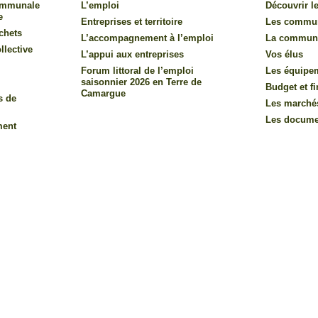
communale
L’emploi
Découvrir le
e
Entreprises et territoire
Les commu
chets
L’accompagnement à l’emploi
La commun
llective
L’appui aux entreprises
Vos élus
Forum littoral de l’emploi
Les équipe
saisonnier 2026 en Terre de
Budget et f
Camargue
s de
Les marché
Les documen
ment