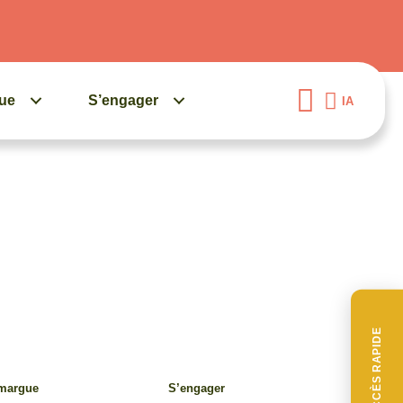
gue
S’engager
IA
ACCÈS RAPIDE
amargue
S’engager