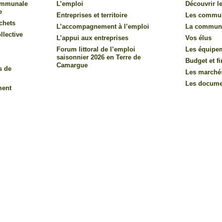
communale
L’emploi
Découvrir le
e
Entreprises et territoire
Les commu
chets
L’accompagnement à l’emploi
La commun
llective
L’appui aux entreprises
Vos élus
Forum littoral de l’emploi
Les équipe
saisonnier 2026 en Terre de
Budget et f
Camargue
s de
Les marché
Les documen
ment