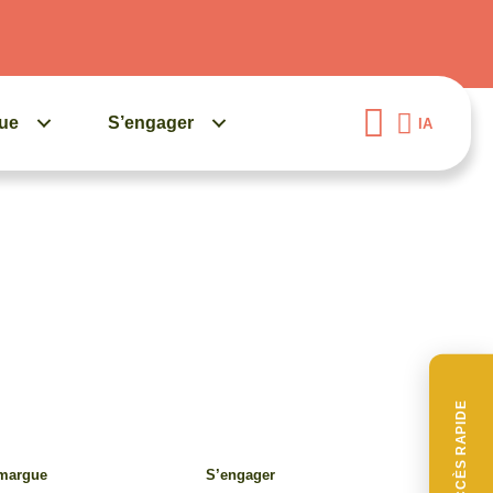
gue
S’engager
IA
ACCÈS RAPIDE
amargue
S’engager