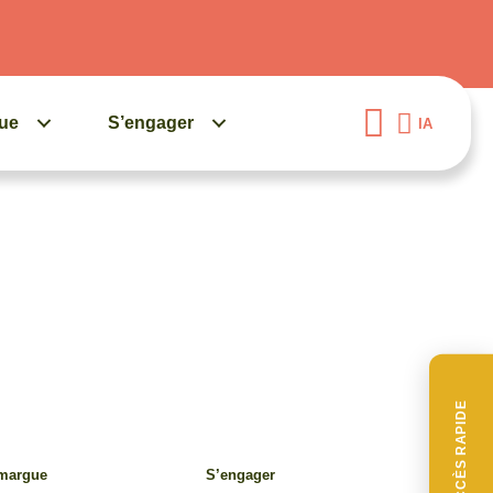
gue
S’engager
IA
ACCÈS RAPIDE
amargue
S’engager