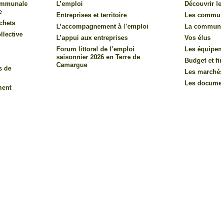
communale
L’emploi
Découvrir le
e
Entreprises et territoire
Les commu
chets
L’accompagnement à l’emploi
La commun
llective
L’appui aux entreprises
Vos élus
Forum littoral de l’emploi
Les équipe
saisonnier 2026 en Terre de
Budget et f
Camargue
s de
Les marché
Les documen
ment