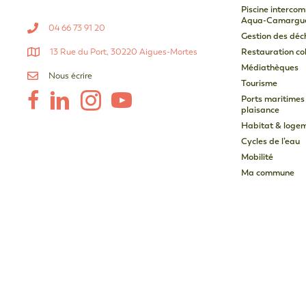
Piscine interco
Aqua-Camargu
04 66 73 91 20
Gestion des déc
13 Rue du Port, 30220 Aigues-Mortes
Restauration col
Médiathèques
Nous écrire
Tourisme
Ports maritimes
plaisance
Habitat & loge
Cycles de l’eau
Mobilité
Ma commune