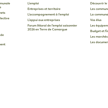
mmunale
L’emploi
Découvrir le 
e
Entreprises et territoire
Les commun
hets
L’accompagnement à l’emploi
La communa
lective
L’appui aux entreprises
Vos élus
Forum littoral de l’emploi saisonnier
Les équipem
2026 en Terre de Camargue
Budget et f
 de
Les marchés
Les document
ment