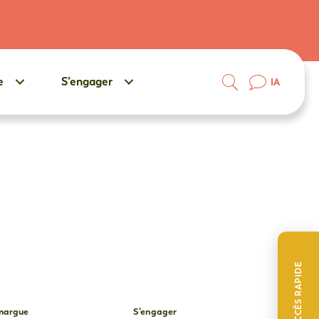
e
S’engager
IA
ACCÈS RAPIDE
amargue
S’engager