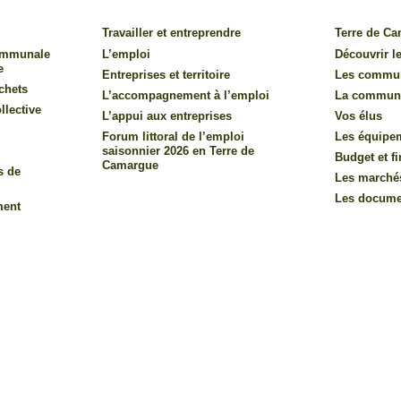
Travailler et entreprendre
Terre de C
communale
L’emploi
Découvrir le
e
Entreprises et territoire
Les commu
chets
L’accompagnement à l’emploi
La commun
llective
L’appui aux entreprises
Vos élus
Forum littoral de l’emploi
Les équipe
saisonnier 2026 en Terre de
Budget et f
Camargue
s de
Les marché
Les documen
ment