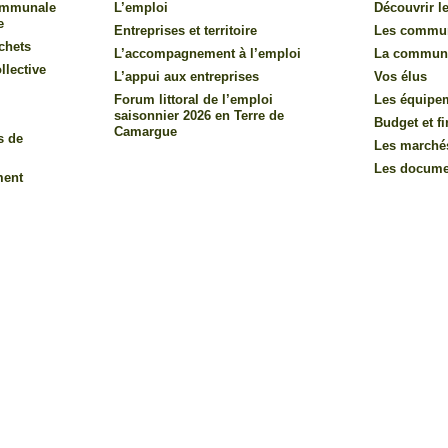
communale
L’emploi
Découvrir le
e
Entreprises et territoire
Les commu
chets
L’accompagnement à l’emploi
La commun
llective
L’appui aux entreprises
Vos élus
Forum littoral de l’emploi
Les équipe
saisonnier 2026 en Terre de
Budget et f
Camargue
s de
Les marché
Les documen
ment