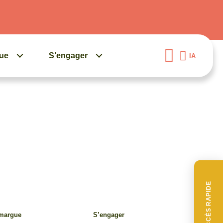
gue
S’engager
IA
ACCÈS RAPIDE
amargue
S’engager