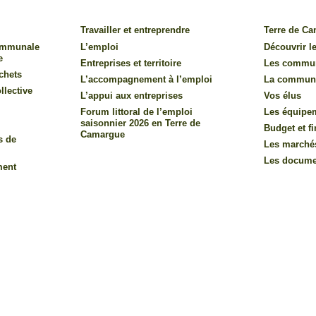
Travailler et entreprendre
Terre de C
communale
L’emploi
Découvrir le
e
Entreprises et territoire
Les commu
chets
L’accompagnement à l’emploi
La commun
llective
L’appui aux entreprises
Vos élus
Forum littoral de l’emploi
Les équipe
saisonnier 2026 en Terre de
Budget et f
Camargue
s de
Les marché
Les documen
ment