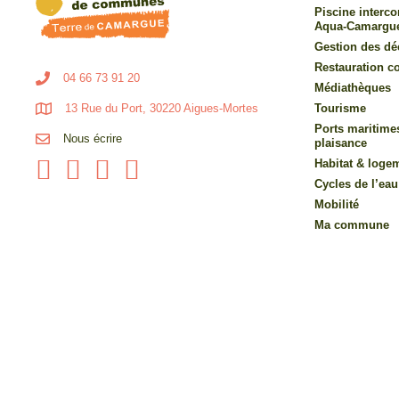
Piscine inter
Aqua-Camargu
Gestion des dé
Restauration co
04 66 73 91 20
Médiathèques
13 Rue du Port, 30220 Aigues-Mortes
Tourisme
Ports maritime
Nous écrire
plaisance
Habitat & loge
Cycles de l’eau
Mobilité
Ma commune