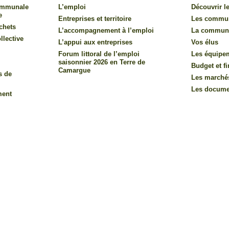
communale
L’emploi
Découvrir le
e
Entreprises et territoire
Les commu
chets
L’accompagnement à l’emploi
La commun
llective
L’appui aux entreprises
Vos élus
Forum littoral de l’emploi
Les équipe
saisonnier 2026 en Terre de
Budget et f
Camargue
s de
Les marché
Les documen
ment