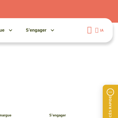
gue
S’engager
IA
ACCÈS RAPIDE
amargue
S’engager