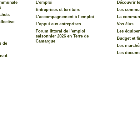
communale
L’emploi
Découvrir le
e
Entreprises et territoire
Les commu
chets
L’accompagnement à l’emploi
La commun
llective
L’appui aux entreprises
Vos élus
Forum littoral de l’emploi
Les équipe
saisonnier 2026 en Terre de
Budget et f
Camargue
s de
Les marché
Les documen
ment