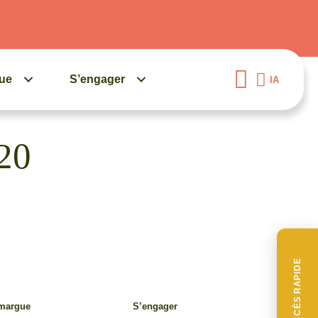
gue
S’engager
IA
020
ACCÈS RAPIDE
amargue
S’engager