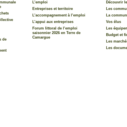
communale
L’emploi
Découvrir le
e
Entreprises et territoire
Les commu
chets
L’accompagnement à l’emploi
La commun
llective
L’appui aux entreprises
Vos élus
Forum littoral de l’emploi
Les équipe
saisonnier 2026 en Terre de
Budget et f
Camargue
s de
Les marché
Les documen
ment