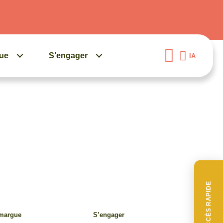
gue
S’engager
IA
ACCÈS RAPIDE
amargue
S’engager