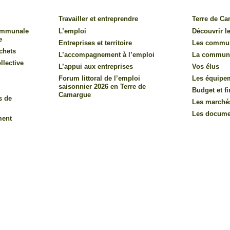
Travailler et entreprendre
Terre de C
communale
L’emploi
Découvrir le
e
Entreprises et territoire
Les commu
chets
L’accompagnement à l’emploi
La commun
llective
L’appui aux entreprises
Vos élus
Forum littoral de l’emploi
Les équipe
saisonnier 2026 en Terre de
Budget et f
Camargue
s de
Les marché
Les documen
ment