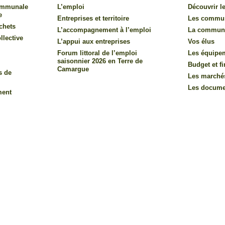
communale
L’emploi
Découvrir le
e
Entreprises et territoire
Les commu
chets
L’accompagnement à l’emploi
La commun
llective
L’appui aux entreprises
Vos élus
Forum littoral de l’emploi
Les équipe
saisonnier 2026 en Terre de
Budget et f
Camargue
s de
Les marché
Les documen
ment