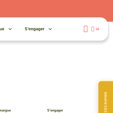
gue
S’engager
IA
ACCÈS RAPIDE
amargue
S’engager