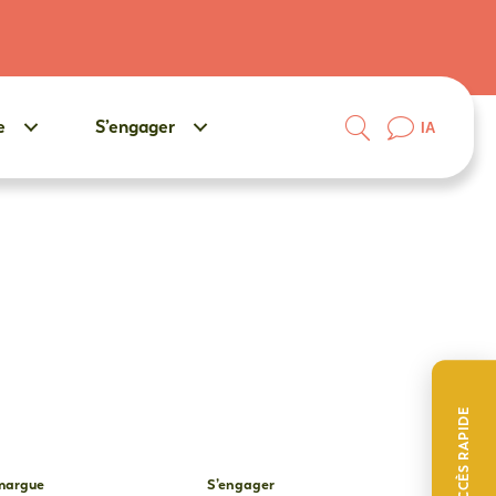
e
S’engager
IA
ACCÈS RAPIDE
amargue
S’engager