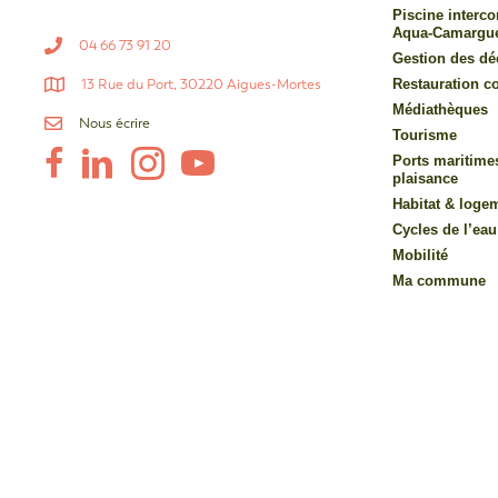
Piscine inter
Aqua-Camargu
04 66 73 91 20
Gestion des dé
13 Rue du Port, 30220 Aigues-Mortes
Restauration co
Médiathèques
Nous écrire
Tourisme
Ports maritime
plaisance
Habitat & loge
Cycles de l’eau
Mobilité
Ma commune