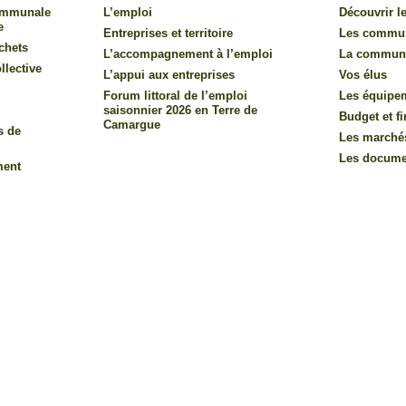
communale
L’emploi
Découvrir le
e
Entreprises et territoire
Les commu
chets
L’accompagnement à l’emploi
La commun
llective
L’appui aux entreprises
Vos élus
Forum littoral de l’emploi
Les équipe
saisonnier 2026 en Terre de
Budget et f
Camargue
s de
Les marché
Les documen
ment