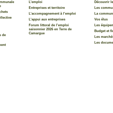
communale
L’emploi
Découvrir le
e
Entreprises et territoire
Les commu
chets
L’accompagnement à l’emploi
La commun
llective
L’appui aux entreprises
Vos élus
Forum littoral de l’emploi
Les équipe
saisonnier 2026 en Terre de
Budget et f
Camargue
s de
Les marché
Les documen
ment