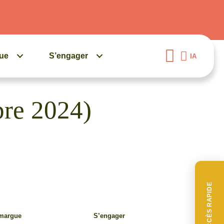
gue
S’engager
IA
bre 2024)
ACCÈS RAPIDE
amargue
S’engager