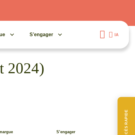
gue
S’engager
IA
et 2024)
ACCÈS RAPIDE
amargue
S’engager