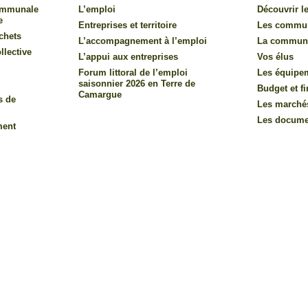
communale
L’emploi
Découvrir le
e
Entreprises et territoire
Les commu
chets
L’accompagnement à l’emploi
La commun
llective
L’appui aux entreprises
Vos élus
Forum littoral de l’emploi
Les équipe
saisonnier 2026 en Terre de
Budget et f
Camargue
s de
Les marché
Les documen
ment