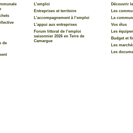
communale
L’emploi
Découvrir le
e
Entreprises et territoire
Les commu
chets
L’accompagnement à l’emploi
La commun
llective
L’appui aux entreprises
Vos élus
Forum littoral de l’emploi
Les équipe
saisonnier 2026 en Terre de
Budget et f
Camargue
s de
Les marché
Les documen
ment