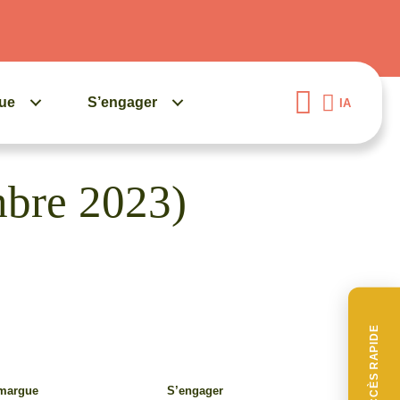
gue
S’engager
IA
mbre 2023)
ACCÈS RAPIDE
amargue
S’engager