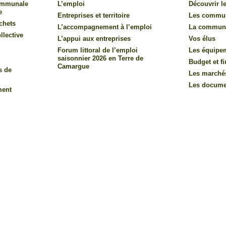
communale
L’emploi
Découvrir le
e
Entreprises et territoire
Les commu
chets
L’accompagnement à l’emploi
La commun
llective
L’appui aux entreprises
Vos élus
Forum littoral de l’emploi
Les équipe
saisonnier 2026 en Terre de
Budget et f
Camargue
s de
Les marché
Les documen
ment