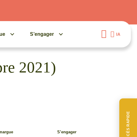
gue
S’engager
IA
bre 2021)
ACCÈS RAPIDE
amargue
S’engager