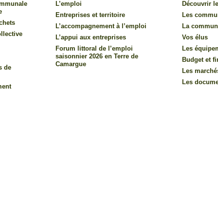
communale
L’emploi
Découvrir le
e
Entreprises et territoire
Les commu
chets
L’accompagnement à l’emploi
La commun
llective
L’appui aux entreprises
Vos élus
Forum littoral de l’emploi
Les équipe
saisonnier 2026 en Terre de
Budget et f
Camargue
s de
Les marché
Les documen
ment