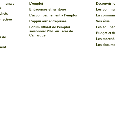
communale
L’emploi
Découvrir le
e
Entreprises et territoire
Les commu
chets
L’accompagnement à l’emploi
La commun
llective
L’appui aux entreprises
Vos élus
Forum littoral de l’emploi
Les équipe
saisonnier 2026 en Terre de
Budget et f
Camargue
s de
Les marché
Les documen
ment