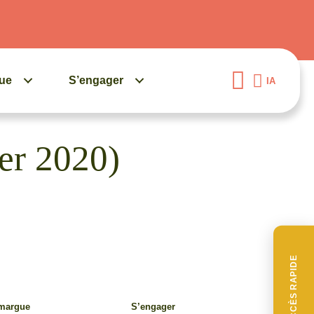
gue
S’engager
IA
ier 2020)
ACCÈS RAPIDE
amargue
S’engager