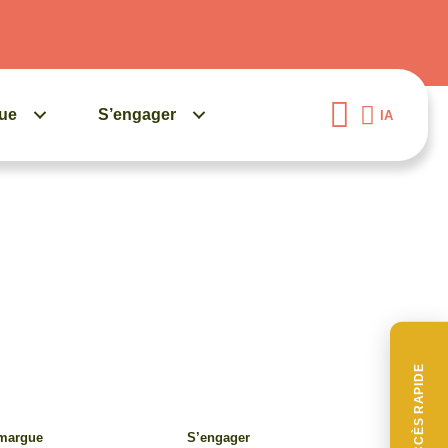
gue
S’engager
IA
ACCÈS RAPIDE
amargue
S’engager