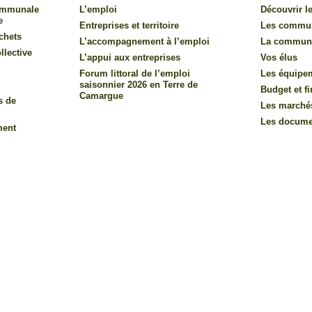
communale
L’emploi
Découvrir le
e
Entreprises et territoire
Les commu
chets
L’accompagnement à l’emploi
La commun
llective
L’appui aux entreprises
Vos élus
Forum littoral de l’emploi
Les équipe
saisonnier 2026 en Terre de
Budget et f
Camargue
s de
Les marché
Les documen
ment