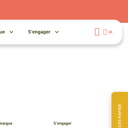
gue
S’engager
IA
ACCÈS RAPIDE
amargue
S’engager