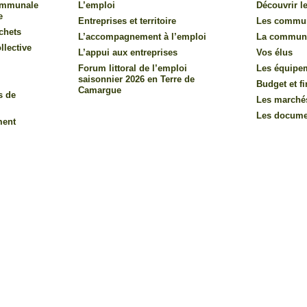
communale
L’emploi
Découvrir le
e
Entreprises et territoire
Les commu
chets
L’accompagnement à l’emploi
La commun
llective
L’appui aux entreprises
Vos élus
Forum littoral de l’emploi
Les équipe
saisonnier 2026 en Terre de
Budget et f
Camargue
s de
Les marché
Les documen
ment