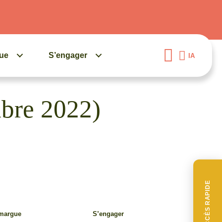
gue
S’engager
IA
mbre 2022)
ACCÈS RAPIDE
amargue
S’engager