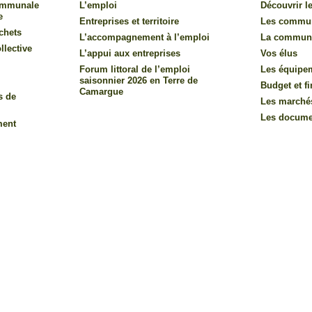
communale
L’emploi
Découvrir le
e
Entreprises et territoire
Les commu
chets
L’accompagnement à l’emploi
La commun
llective
L’appui aux entreprises
Vos élus
Forum littoral de l’emploi
Les équipe
saisonnier 2026 en Terre de
Budget et f
Camargue
s de
Les marché
Les documen
ment