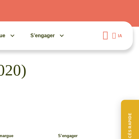
gue
S’engager
IA
2020)
ACCÈS RAPIDE
amargue
S’engager