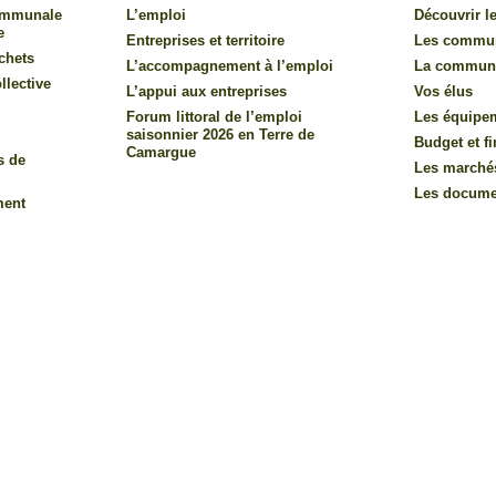
communale
L’emploi
Découvrir le
e
Entreprises et territoire
Les commu
chets
L’accompagnement à l’emploi
La commun
llective
L’appui aux entreprises
Vos élus
Forum littoral de l’emploi
Les équipe
saisonnier 2026 en Terre de
Budget et f
Camargue
s de
Les marché
Les documen
ment