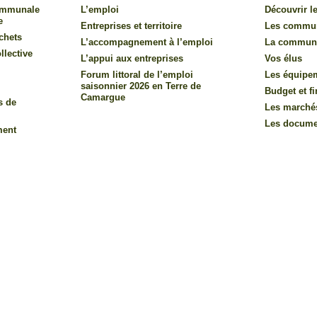
communale
L’emploi
Découvrir le
e
Entreprises et territoire
Les commu
chets
L’accompagnement à l’emploi
La commun
llective
L’appui aux entreprises
Vos élus
Forum littoral de l’emploi
Les équipe
saisonnier 2026 en Terre de
Budget et f
Camargue
s de
Les marché
Les documen
ment