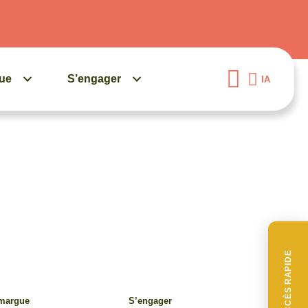
gue
S’engager
IA
ACCÈS RAPIDE
amargue
S’engager