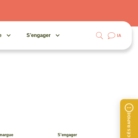
e
S’engager
IA
ACCÈS RAPIDE
amargue
S’engager