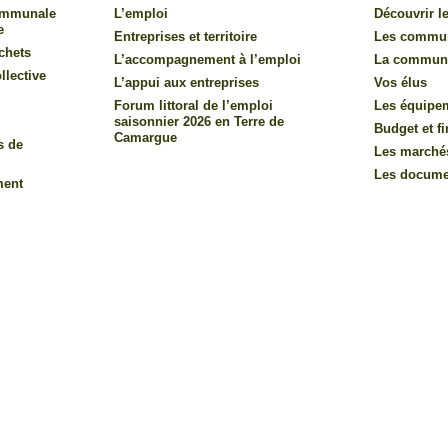
communale
L’emploi
Découvrir le
e
Entreprises et territoire
Les commu
chets
L’accompagnement à l’emploi
La commun
llective
L’appui aux entreprises
Vos élus
Forum littoral de l’emploi
Les équipe
saisonnier 2026 en Terre de
Budget et f
Camargue
s de
Les marché
Les documen
ment