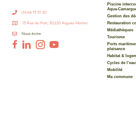
Piscine inter
Aqua-Camargu
04 66 73 91 20
Gestion des dé
13 Rue du Port, 30220 Aigues-Mortes
Restauration co
Médiathèques
Nous écrire
Tourisme
Ports maritime
plaisance
Habitat & loge
Cycles de l’eau
Mobilité
Ma commune