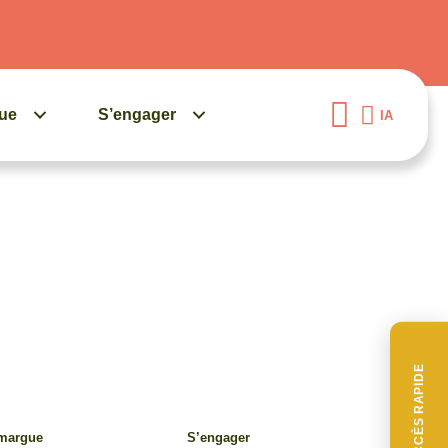
gue
S’engager
IA
ACCÈS RAPIDE
amargue
S’engager