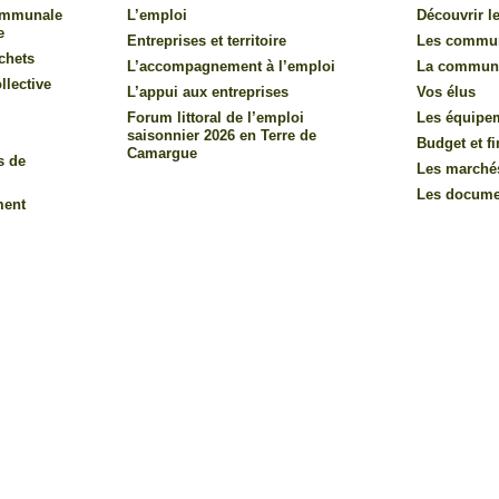
communale
L’emploi
Découvrir le
e
Entreprises et territoire
Les commu
chets
L’accompagnement à l’emploi
La commun
llective
L’appui aux entreprises
Vos élus
Forum littoral de l’emploi
Les équipe
saisonnier 2026 en Terre de
Budget et f
Camargue
s de
Les marché
Les documen
ment