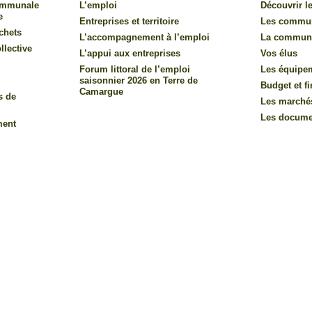
communale
L’emploi
Découvrir le
e
Entreprises et territoire
Les commu
chets
L’accompagnement à l’emploi
La commun
llective
L’appui aux entreprises
Vos élus
Forum littoral de l’emploi
Les équipe
saisonnier 2026 en Terre de
Budget et f
Camargue
s de
Les marché
Les documen
ment