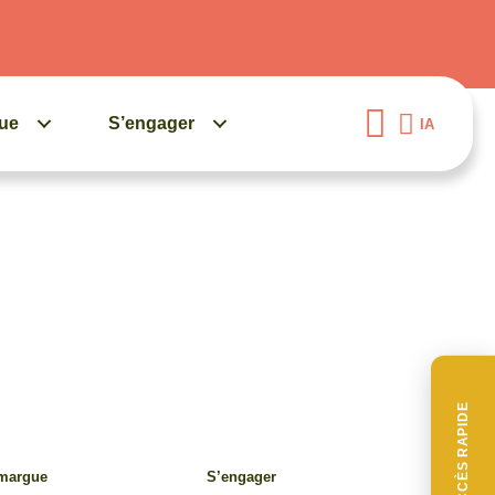
gue
S’engager
IA
ACCÈS RAPIDE
amargue
S’engager