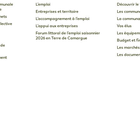
mmunale
L’emploi
Découvrir le 
e
Entreprises et territoire
Les commun
hets
L’accompagnement à l’emploi
La communa
lective
L’appui aux entreprises
Vos élus
Forum littoral de l’emploi saisonnier
Les équipem
2026 en Terre de Camargue
Budget et f
 de
Les marchés
Les document
ment