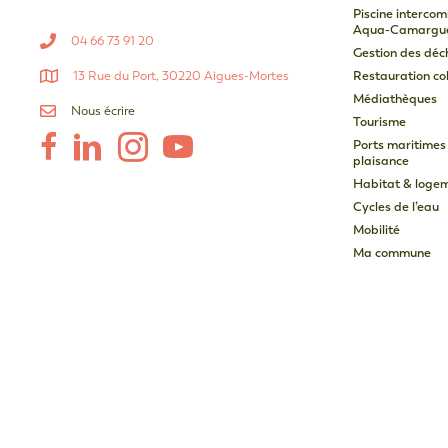
Piscine interco
Aqua-Camargu
04 66 73 91 20
Gestion des déc
13 Rue du Port, 30220 Aigues-Mortes
Restauration col
Médiathèques
Nous écrire
Tourisme
Ports maritimes
plaisance
Habitat & loge
Cycles de l’eau
Mobilité
Ma commune