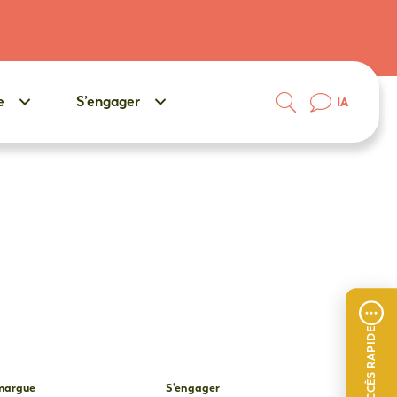
e
S’engager
IA
ACCÈS RAPIDE
amargue
S’engager