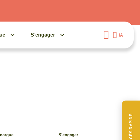
gue
S’engager
IA
ACCÈS RAPIDE
amargue
S’engager