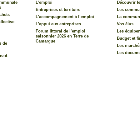
communale
L’emploi
Découvrir le
e
Entreprises et territoire
Les commu
chets
L’accompagnement à l’emploi
La commun
llective
L’appui aux entreprises
Vos élus
Forum littoral de l’emploi
Les équipe
saisonnier 2026 en Terre de
Budget et f
Camargue
s de
Les marché
Les documen
ment