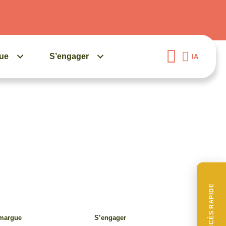
gue
S’engager
IA
ACCÈS RAPIDE
amargue
S’engager