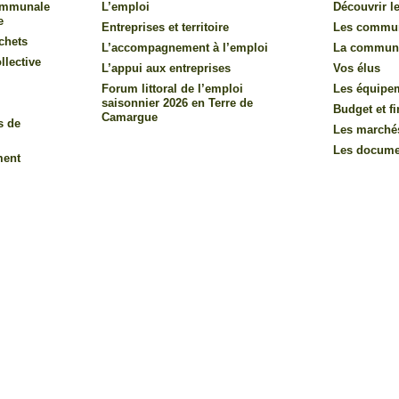
communale
L’emploi
Découvrir le
e
Entreprises et territoire
Les commu
chets
L’accompagnement à l’emploi
La commun
llective
L’appui aux entreprises
Vos élus
Forum littoral de l’emploi
Les équipe
saisonnier 2026 en Terre de
Budget et f
Camargue
s de
Les marché
Les documen
ment