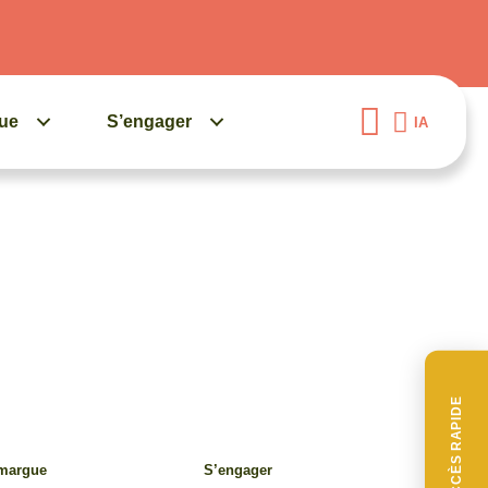
gue
S’engager
IA
ACCÈS RAPIDE
amargue
S’engager