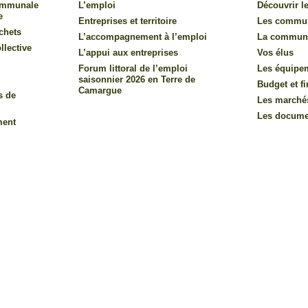
communale
L’emploi
Découvrir le
e
Entreprises et territoire
Les commu
chets
L’accompagnement à l’emploi
La commun
llective
L’appui aux entreprises
Vos élus
Forum littoral de l’emploi
Les équipe
saisonnier 2026 en Terre de
Budget et f
Camargue
s de
Les marché
Les documen
ment